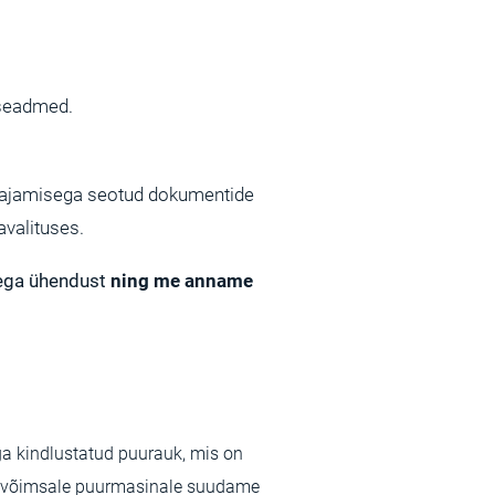
aseadmed.
a rajamisega seotud dokumentide
avalituses.
ega ühendust
ning me anname
a kindlustatud puurauk, mis on
u võimsale puurmasinale suudame