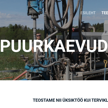
ESILEHT
TE
PUURKAEVU
TEOSTAME NII ÜKSIKTÖÖ KUI
TERVIK