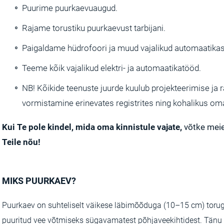
Puurime puurkaevuaugud.
Rajame torustiku puurkaevust tarbijani.
Paigaldame hüdrofoori ja muud vajalikud automaatik
Teeme kõik vajalikud elektri- ja automaatikatööd.
NB! Kõikide teenuste juurde kuulub projekteerimise j
vormistamine erinevates registrites ning kohalikus om
Kui Te pole kindel, mida oma kinnistule vajate,
võtke mei
Teile nõu!
MIKS PUURKAEV?
Puurkaev on suhteliselt väikese läbimõõduga (10–15 cm) torug
puuritud vee võtmiseks sügavamatest põhjaveekihtidest. Tän