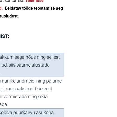
vat suhtumist.
Tellimuse
ud.
Eeldatav tööde teostamise aeg
ikuoludest.
IST:
pakkumisega nõus ning sellest
dnud, siis saame alustada
.
 omanike andmeid, ning palume
ks, et me saaksime Teie eest
i vormistada ning seda
tada.
e sobiva puurkaevu asukoha,