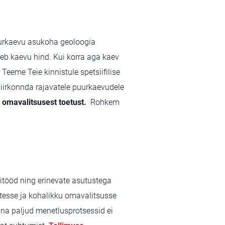
uurkaevu asukoha geoloogia
leb kaevu hind. Kui korra aga kaev
Teeme Teie kinnistule spetsiifilise
iirkonnda rajavatele puurkaevudele
t omavalitsusest toetust.
Rohkem
tööd ning erinevate asutustega
tesse ja kohalikku omavalitsusse
na paljud menetlusprotsessid ei