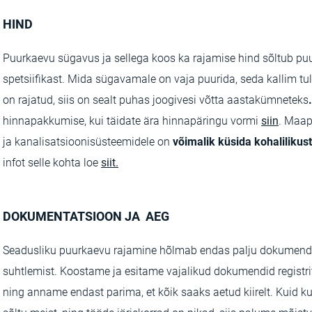
HIND
Puurkaevu sügavus ja sellega koos ka rajamise hind sõltub p
spetsiifikast. Mida sügavamale on vaja puurida, seda kallim tu
on rajatud, siis on sealt puhas joogivesi võtta aastakümneteks
.
hinnapakkumise, kui täidate ära hinnapäringu vormi
siin
. Maap
ja kanalisatsioonisüsteemidele on
võimalik küsida kohalilikus
infot selle kohta loe
siit.
DOKUMENTATSIOON JA AEG
Seadusliku puurkaevu rajamine hõlmab endas palju dokumendi
suhtlemist. Koostame ja esitame vajalikud dokumendid registri
ning anname endast parima, et kõik saaks aetud kiirelt.
Kuid ku