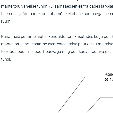
manteltoru vahelise tühimiku, samaaegselt eemaldades järk-järg
tulemusel jääb manteltoru taha nõuetekohase suurusega tsem
ruum.
Kuna meie puurime ajutist konduktortoru kasutades kogu puur
manteltoru ning teostame tsementeerimise puurkaevu rajamise l
teostada puurimistööd 1 päevaga ning puurkaevu töötava osa
tundi.