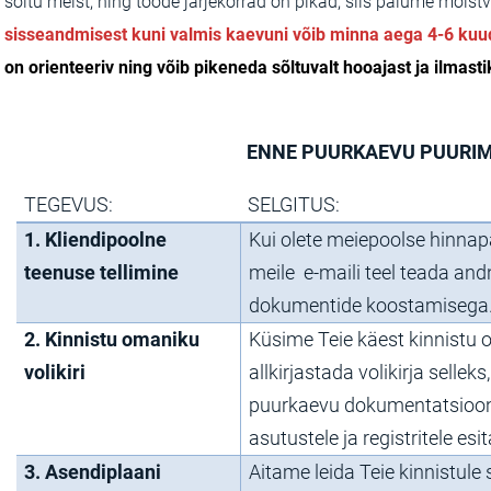
sõltu meist, ning tööde järjekorrad on pikad, siis palume mõist
sisseandmisest kuni valmis kaevuni võib minna aega 4-6 ku
on orienteeriv ning võib pikeneda sõltuvalt hooajast ja ilmast
ENNE PUURKAEVU PUURIM
TEGEVUS:
SELGITUS:
1. Kliendipoolne
Kui olete meiepoolse hinna
teenuse tellimine
meile e-maili teel teada an
dokumentide koostamisega
2. Kinnistu omaniku
Küsime Teie käest kinnistu
volikiri
allkirjastada volikirja selle
puurkaevu dokumentatsioon
asutustele ja registritele esi
3. Asendiplaani
Aitame leida Teie kinnistul