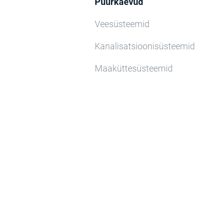
Puurkaevud
Veesüsteemid
Kanalisatsioonisüsteemid
Maaküttesüsteemid