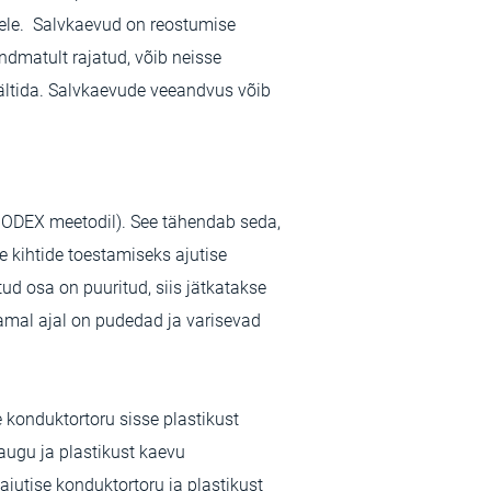
eele. Salvkaevud on reostumise
ndmatult rajatud, võib neisse
 vältida. Salvkaevude veeandvus võib
 ODEX meetodil). See tähendab seda,
 kihtide toestamiseks ajutise
d osa on puuritud, siis jätkatakse
amal ajal on pudedad ja varisevad
 konduktortoru sisse plastikust
ugu ja plastikust kaevu
jutise konduktortoru ja plastikust