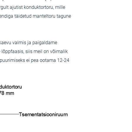
ult ajutist konduktortoru, mille
endiga täidetud manteltoru tagune
kaevu valmis ja paigaldame
õppfaasis, siis meil on võimalik
 puurimiseks ei pea ootama 12-24