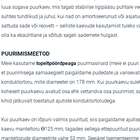
luua sügava puurkaev, mis tagab stabiilse ligipääsu puhtale v
suhtes tundlikud ja juhul, kui nad on amortiseerunud või asjatu
sattuda sade­ või reovett – selliste kaevude kasutamist tuleks
olla ka ebaühtlane ja sõltub sageli sademete hulgast.
PUURIMISMEETOD
Meie kasutame
topeltpöördpeaga
puurmasinaid (meie ei puuri
et puurimisega samaaegselt paigaldame pudedate ja varisevate
konduktortoru, mille diameeter on 178 mm. Kui puurkaevu suletu
koheselt puurkaevu avatud osa ehk vettandva osa puurimist, s
kihid jätkuvalt toestatud ajutiste konduktortorudega.
Kui puurkaev on lõpuni valmis puuritud, siis paigaldame ajutise
kaevu manteltoru Ɵ125 mm, tagades sellega ettepuuritud puura
manteltorude diameetrite vahe 53 mm. Seejärel tsementeerime a